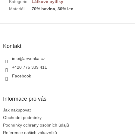
Kategorie
:
Látkové pytlíky
Materiál
:
70% bavlna, 30% len
Z
á
p
a
Kontakt
t
í
info
@
arwenka.cz
+420 775 339 411
Facebook
Informace pro vás
Jak nakupovat
Obchodní podmínky
Podmínky ochrany osobních údajů
Reference našich zákazníků