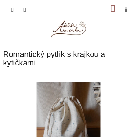
Přejít
NÁKU
na
obsah
KOŠÍK
Romantický pytlík s krajkou a
kytičkami