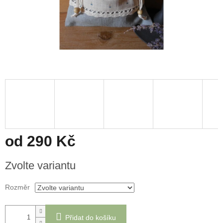
od
290 Kč
Měrná
Zvolte variantu
cena:
Rozměr
Přidat do košíku