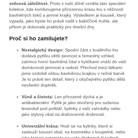
srdcová záležitost.
Proto v naší dílně vznikla tato speciální
kolekce, kde kombinujeme přirozenou krásu lnu s něžností
bavlněných tisků a jemné krajky. Výsledkem je kousek, který
vypadá, jako byste ho právě našli v babiččině truhle, ale
přitom je dokonale praktický pro dnešní dny.
Proč si ho zamilujete?
Nostalgický design:
Spodní část z kvalitního lnu
dodává pytlíku větší pevnost a řemeslný vzhled,
zatímco horní bavlněná část s kytičkami vnáší do vaší
domácnosti jemnost a radost. Přechod mezi látkami
jsme ozdobili všitou bavlněnou krajkou v režné barvě.
Je to právě ten detail, který z obyčejného pytlíku dělá
nevšední doplněk.
Vůně a čistota:
Len přirozeně dýchá a je
antibakteriální. Pytlík je jako stvořený pro sušenou
levanduli pod polštář, bylinky z vaší zahrádky nebo
jako stylový obal na drahocenné drobnosti.
Univerzální krása:
Hodí se na bylinky, které si
zaslouží luxusní obal, na kosmetiku v koupelně, nebo
jako krásný organizér na vaše drobnosti či radosti.