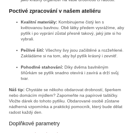
Poctivé zpracování v našem ateliéru
Kvalitní materiály:
Kombinujeme čistý len s
květovanou bavlnou. Obě látky předem vysrážíme, aby
pytlík i po vyprání zůstal přesně takový, jaký jste si ho
vybrali.
Pečlivé šití:
Všechny švy jsou začištěné a rozžehlené.
Zakládáme si na tom, aby byl pytlík krásný i zevnitř.
Pohodlné stahování:
Díky dvěma bavlněným
šňůrkám se pytlík snadno otevírá i zavírá a drží svůj
tvar.
Náš tip:
Chystáte se někoho obdarovat drobností, šperkem
nebo domácím mýdlem? Zapomeňte na papírové taštičky.
Vložte dárek do tohoto pytlíku. Obdarované osobě zůstane
nádherná vzpomínka a praktický pomocník, který bude dělat
radost každý den.
Doplňkové parametry