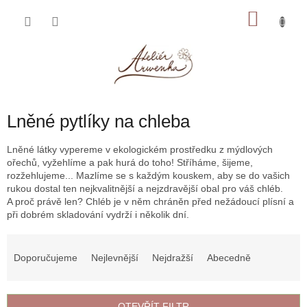
Přejít
NÁKU
na
obsah
KOŠÍK
Lněné pytlíky na chleba
Lněné látky vypereme v ekologickém prostředku z mýdlových
ořechů, vyžehlíme a pak hurá do toho! Stříháme, šijeme,
rozžehlujeme... Mazlíme se s každým kouskem, aby se do vašich
rukou dostal ten nejkvalitnější a nejzdravější obal pro váš chléb.
A proč právě len? Chléb je v něm chráněn před nežádoucí plísní a
při dobrém skladování vydrží i několik dní.
Ř
a
Doporučujeme
Nejlevnější
Nejdražší
Abecedně
z
e
n
OTEVŘÍT FILTR