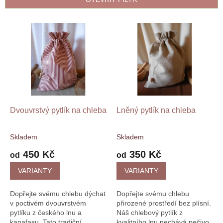
í
p
V
r
ý
o
p
d
i
u
s
k
p
t
r
ů
o
d
Dvouvrstvý pytlík na chleba
Lněný pytlík na chleba
u
k
Skladem
Skladem
t
450 Kč
350 Kč
ů
od
od
Dopřejte svému chlebu dýchat
Dopřejte svému chlebu
v poctivém dvouvrstvém
přirozené prostředí bez plísní.
pytlíku z českého lnu a
Náš chlebový pytlík z
kanafasu. Tato tradiční
kvalitního lnu nechává pečivo